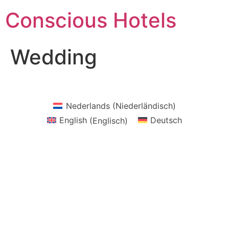
Zum
Conscious Hotels
Inhalt
springen
Wedding
Nederlands
(
Niederländisch
)
English
(
Englisch
)
Deutsch