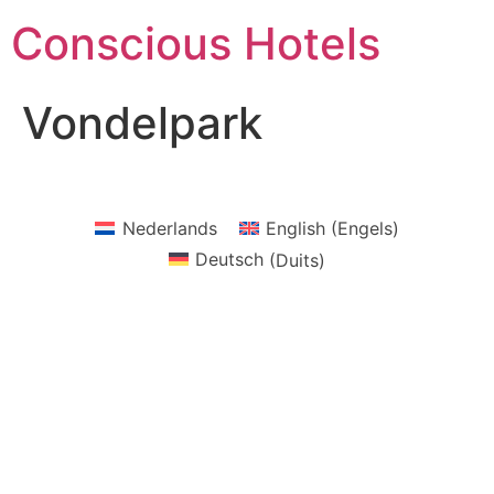
Ga
Conscious Hotels
naar
de
inhoud
Vondelpark
Nederlands
English
(
Engels
)
Deutsch
(
Duits
)