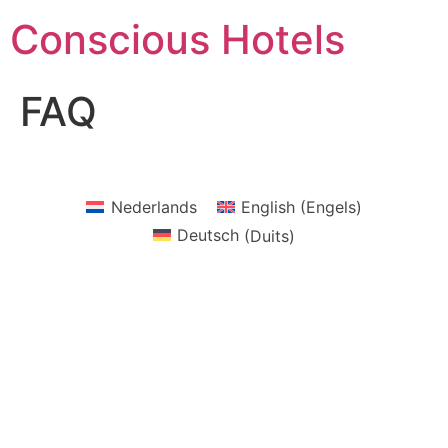
Ga
Conscious Hotels
naar
de
inhoud
FAQ
Nederlands
English
(
Engels
)
Deutsch
(
Duits
)