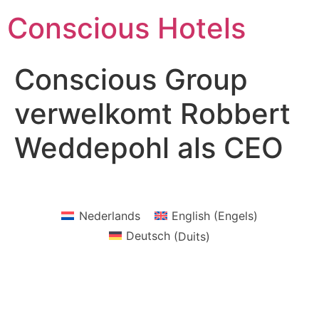
Ga
Conscious Hotels
naar
de
inhoud
Conscious Group
verwelkomt Robbert
Weddepohl als CEO
Nederlands
English
(
Engels
)
Deutsch
(
Duits
)