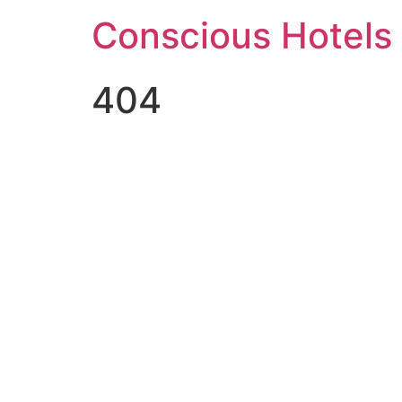
Ga
Conscious Hotels
naar
de
inhoud
404