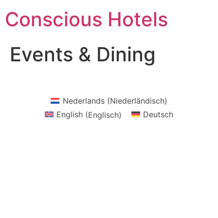
Zum
Conscious Hotels
Inhalt
springen
Events & Dining
Nederlands
(
Niederländisch
)
English
(
Englisch
)
Deutsch